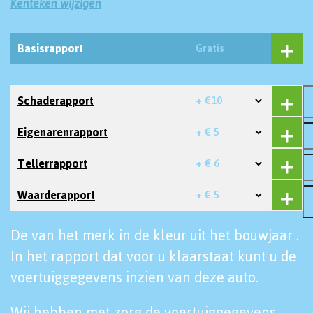
Kenteken wijzigen
Basisrapport
Gratis
Schaderapport
+ €10
Eigenarenrapport
+ € 5
Tellerrapport
+ € 6
Waarderapport
+ € 5
De van het merk in de kleur uit het bouwjaar .
In het rapport dat voor u klaarstaat kunt u de
voertuiggegevens inzien van deze auto.
Wij hebben met zorg de voertuiggegevens