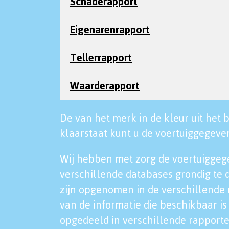
Schaderapport
Eigenarenrapport
Tellerrapport
Waarderapport
De van het merk in de kleur uit het b
klaarstaat kunt u de voertuiggegeven
Wij hebben met zorg de voertuiggeg
verschillende databases grondig te 
zijn opgenomen in de verschillende 
van de informatie die beschikbaar is 
opgedeeld in verschillende rapporte