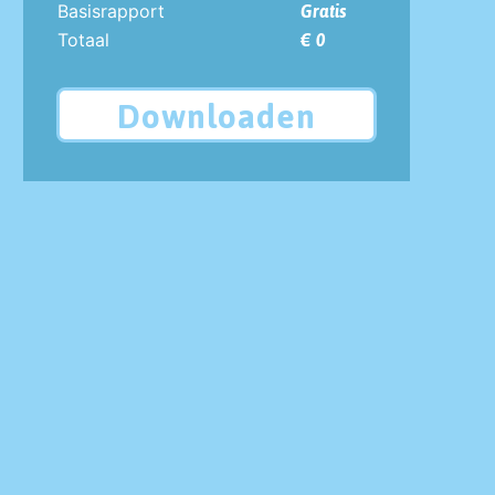
Basisrapport
Gratis
Totaal
€ 0
Downloaden