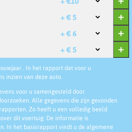
+ €10
+ € 5
+ € 6
+ € 5
ouwjaar . In het rapport dat voor u
s inzien van deze auto.
evens voor u samengesteld door
doorzoeken. Alle gegevens die zijn gevonden
rapporten. Zo heeft u een volledig beeld
over dit voertuig. De informatie is
n. In het basisrapport vindt u de algemene