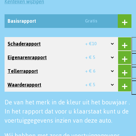
Kenteken wijzigen
Basisrapport
Gratis
Schaderapport
+ €10
Eigenarenrapport
+ € 5
Tellerrapport
+ € 6
Waarderapport
+ € 5
De van het merk in de kleur uit het bouwjaar .
In het rapport dat voor u klaarstaat kunt u de
voertuiggegevens inzien van deze auto.
Wij hebben met zorg de voertuiggegevens