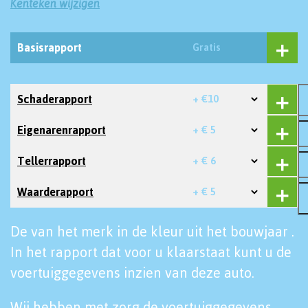
Kenteken wijzigen
Basisrapport
Gratis
Schaderapport
+ €10
Eigenarenrapport
+ € 5
Tellerrapport
+ € 6
Waarderapport
+ € 5
De van het merk in de kleur uit het bouwjaar .
In het rapport dat voor u klaarstaat kunt u de
voertuiggegevens inzien van deze auto.
Wij hebben met zorg de voertuiggegevens