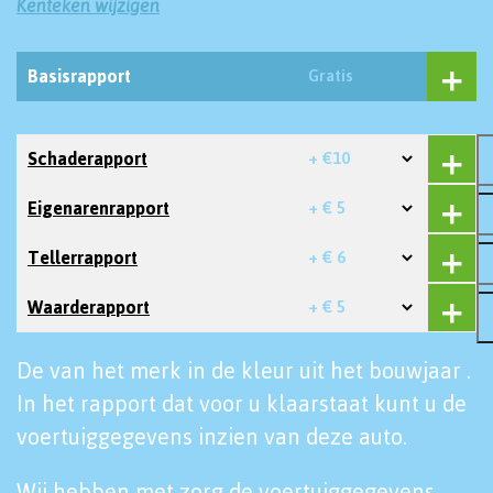
Kenteken wijzigen
Basisrapport
Gratis
Schaderapport
+ €10
Eigenarenrapport
+ € 5
Tellerrapport
+ € 6
Waarderapport
+ € 5
De van het merk in de kleur uit het bouwjaar .
In het rapport dat voor u klaarstaat kunt u de
voertuiggegevens inzien van deze auto.
Wij hebben met zorg de voertuiggegevens