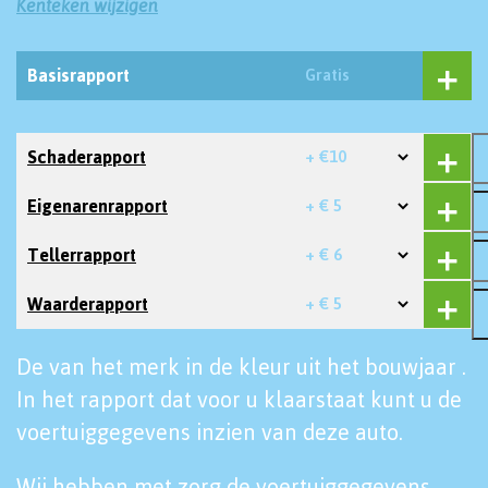
Kenteken wijzigen
Basisrapport
Gratis
Schaderapport
+ €10
Eigenarenrapport
+ € 5
Tellerrapport
+ € 6
Waarderapport
+ € 5
De van het merk in de kleur uit het bouwjaar .
In het rapport dat voor u klaarstaat kunt u de
voertuiggegevens inzien van deze auto.
Wij hebben met zorg de voertuiggegevens