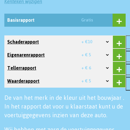
Kenteken wijzigen
Basisrapport
Gratis
Schaderapport
+ €10
Eigenarenrapport
+ € 5
Tellerrapport
+ € 6
Waarderapport
+ € 5
De van het merk in de kleur uit het bouwjaar .
In het rapport dat voor u klaarstaat kunt u de
voertuiggegevens inzien van deze auto.
Wij hebben met zorg de voertuiggegevens