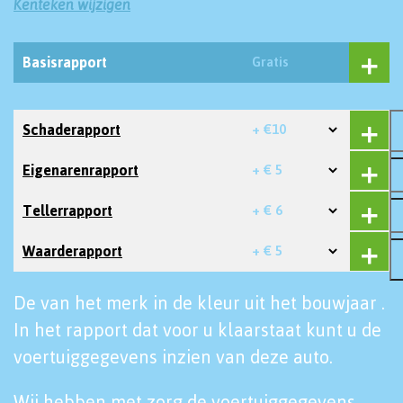
Kenteken wijzigen
Basisrapport
Gratis
Schaderapport
+ €10
Eigenarenrapport
+ € 5
Tellerrapport
+ € 6
Waarderapport
+ € 5
De van het merk in de kleur uit het bouwjaar .
In het rapport dat voor u klaarstaat kunt u de
voertuiggegevens inzien van deze auto.
Wij hebben met zorg de voertuiggegevens