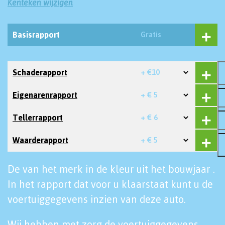
Kenteken wijzigen
Basisrapport
Gratis
Schaderapport
+ €10
Eigenarenrapport
+ € 5
Tellerrapport
+ € 6
Waarderapport
+ € 5
De van het merk in de kleur uit het bouwjaar .
In het rapport dat voor u klaarstaat kunt u de
voertuiggegevens inzien van deze auto.
Wij hebben met zorg de voertuiggegevens