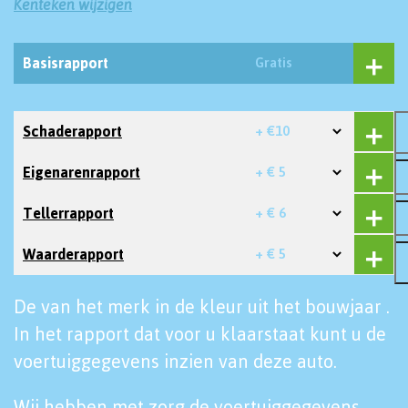
Kenteken wijzigen
Basisrapport
Gratis
Schaderapport
+ €10
Eigenarenrapport
+ € 5
Tellerrapport
+ € 6
Waarderapport
+ € 5
De van het merk in de kleur uit het bouwjaar .
In het rapport dat voor u klaarstaat kunt u de
voertuiggegevens inzien van deze auto.
Wij hebben met zorg de voertuiggegevens