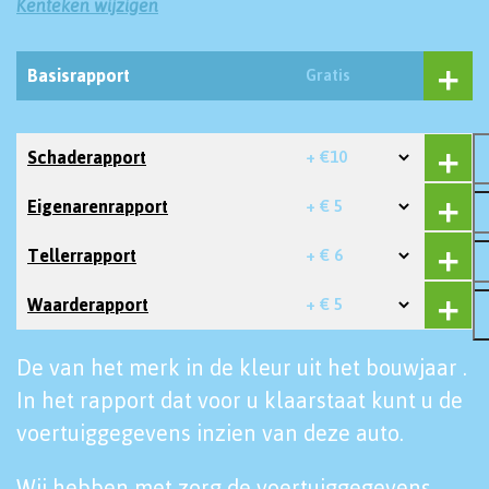
Kenteken wijzigen
Basisrapport
Gratis
Schaderapport
+ €10
Eigenarenrapport
+ € 5
Tellerrapport
+ € 6
Waarderapport
+ € 5
De van het merk in de kleur uit het bouwjaar .
In het rapport dat voor u klaarstaat kunt u de
voertuiggegevens inzien van deze auto.
Wij hebben met zorg de voertuiggegevens