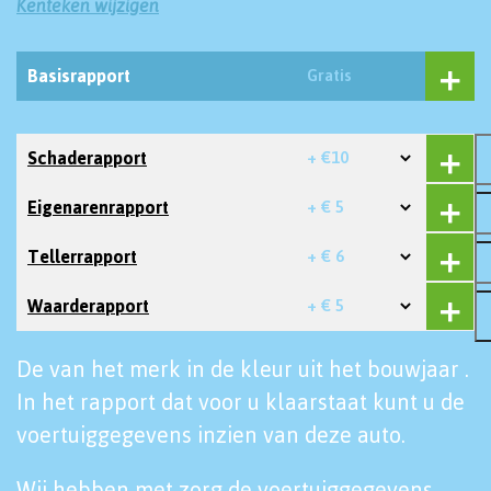
Kenteken wijzigen
Basisrapport
Gratis
Schaderapport
+ €10
Eigenarenrapport
+ € 5
Tellerrapport
+ € 6
Waarderapport
+ € 5
De van het merk in de kleur uit het bouwjaar .
In het rapport dat voor u klaarstaat kunt u de
voertuiggegevens inzien van deze auto.
Wij hebben met zorg de voertuiggegevens