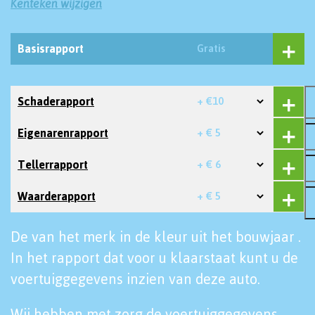
Kenteken wijzigen
Basisrapport
Gratis
Schaderapport
+ €10
Eigenarenrapport
+ € 5
Tellerrapport
+ € 6
Waarderapport
+ € 5
De van het merk in de kleur uit het bouwjaar .
In het rapport dat voor u klaarstaat kunt u de
voertuiggegevens inzien van deze auto.
Wij hebben met zorg de voertuiggegevens