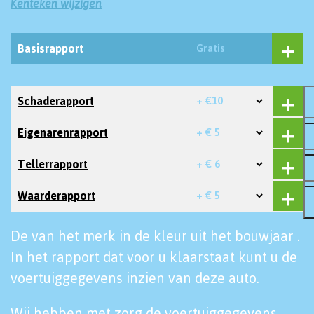
Kenteken wijzigen
Basisrapport
Gratis
Schaderapport
+ €10
Eigenarenrapport
+ € 5
Tellerrapport
+ € 6
Waarderapport
+ € 5
De van het merk in de kleur uit het bouwjaar .
In het rapport dat voor u klaarstaat kunt u de
voertuiggegevens inzien van deze auto.
Wij hebben met zorg de voertuiggegevens