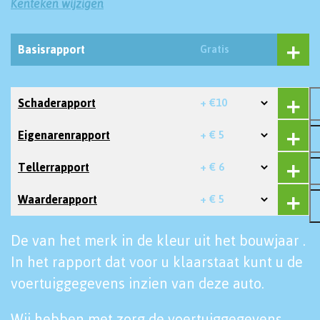
Kenteken wijzigen
Basisrapport
Gratis
Schaderapport
+ €10
Eigenarenrapport
+ € 5
Tellerrapport
+ € 6
Waarderapport
+ € 5
De van het merk in de kleur uit het bouwjaar .
In het rapport dat voor u klaarstaat kunt u de
voertuiggegevens inzien van deze auto.
Wij hebben met zorg de voertuiggegevens