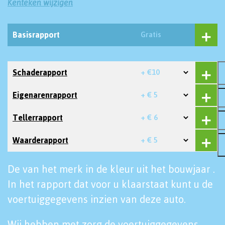
Kenteken wijzigen
Basisrapport
Gratis
Schaderapport
+ €10
Eigenarenrapport
+ € 5
Tellerrapport
+ € 6
Waarderapport
+ € 5
De van het merk in de kleur uit het bouwjaar .
In het rapport dat voor u klaarstaat kunt u de
voertuiggegevens inzien van deze auto.
Wij hebben met zorg de voertuiggegevens