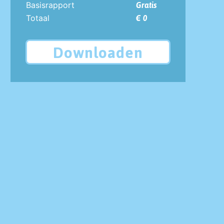
Basisrapport
Gratis
Totaal
€ 0
Downloaden