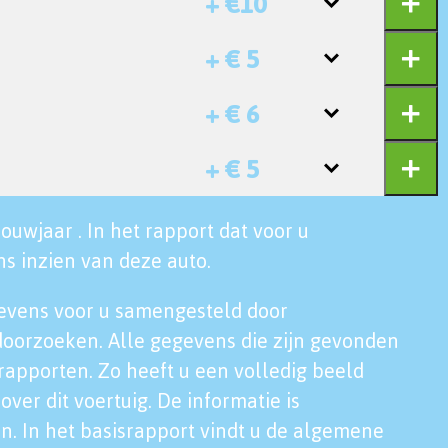
+ €10
+ € 5
+ € 6
+ € 5
ouwjaar . In het rapport dat voor u
s inzien van deze auto.
evens voor u samengesteld door
doorzoeken. Alle gegevens die zijn gevonden
rapporten. Zo heeft u een volledig beeld
over dit voertuig. De informatie is
n. In het basisrapport vindt u de algemene