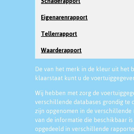
Schaderapport
Eigenarenrapport
Tellerrapport
Waarderapport
De van het merk in de kleur uit het b
klaarstaat kunt u de voertuiggegeven
Wij hebben met zorg de voertuiggeg
verschillende databases grondig te 
zijn opgenomen in de verschillende 
van de informatie die beschikbaar is 
opgedeeld in verschillende rapporte