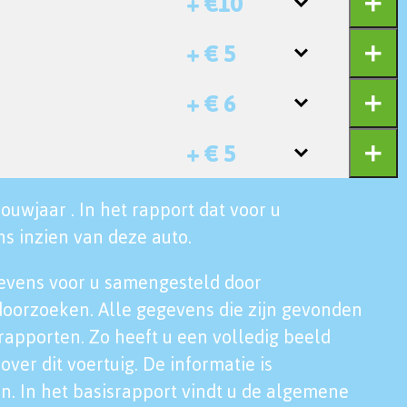
+ €10
+ € 5
+ € 6
+ € 5
ouwjaar . In het rapport dat voor u
s inzien van deze auto.
evens voor u samengesteld door
doorzoeken. Alle gegevens die zijn gevonden
rapporten. Zo heeft u een volledig beeld
over dit voertuig. De informatie is
n. In het basisrapport vindt u de algemene