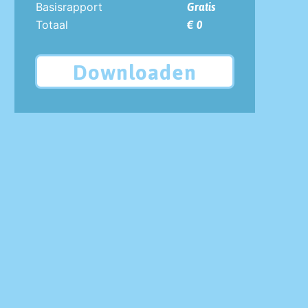
Basisrapport
Gratis
Totaal
€ 0
Downloaden