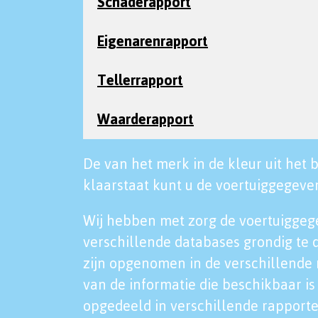
Schaderapport
Eigenarenrapport
Tellerrapport
Waarderapport
De van het merk in de kleur uit het b
klaarstaat kunt u de voertuiggegeven
Wij hebben met zorg de voertuiggeg
verschillende databases grondig te 
zijn opgenomen in de verschillende 
van de informatie die beschikbaar is 
opgedeeld in verschillende rapporte