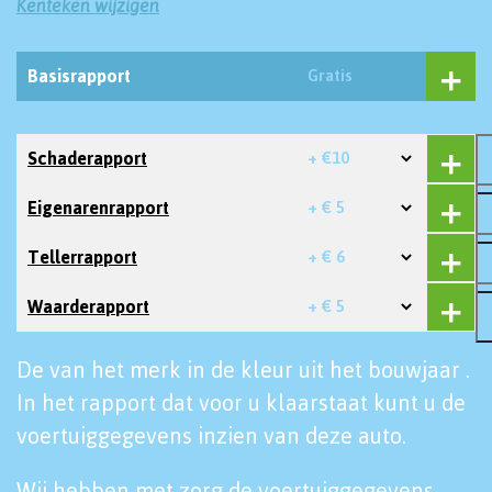
Kenteken wijzigen
Basisrapport
Gratis
Schaderapport
+ €10
Eigenarenrapport
+ € 5
Tellerrapport
+ € 6
Waarderapport
+ € 5
De van het merk in de kleur uit het bouwjaar .
In het rapport dat voor u klaarstaat kunt u de
voertuiggegevens inzien van deze auto.
Wij hebben met zorg de voertuiggegevens