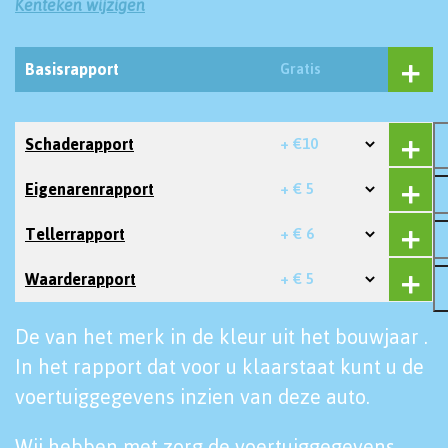
Kenteken wijzigen
Basisrapport
Gratis
Schaderapport
+ €10
Eigenarenrapport
+ € 5
Tellerrapport
+ € 6
Waarderapport
+ € 5
De van het merk in de kleur uit het bouwjaar .
In het rapport dat voor u klaarstaat kunt u de
voertuiggegevens inzien van deze auto.
Wij hebben met zorg de voertuiggegevens