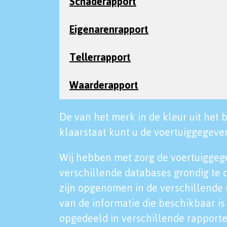
Schaderapport
Eigenarenrapport
Tellerrapport
Waarderapport
De van het merk in de kleur uit het b
klaarstaat kunt u de voertuiggegeven
Wij hebben met zorg de voertuiggeg
verschillende databases grondig te 
zijn opgenomen in de verschillende 
van de informatie die beschikbaar is 
opgedeeld in verschillende rapporte