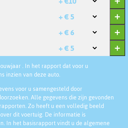
+ €10
+ € 5
+ € 6
+ € 5
ouwjaar . In het rapport dat voor u
s inzien van deze auto.
evens voor u samengesteld door
doorzoeken. Alle gegevens die zijn gevonden
rapporten. Zo heeft u een volledig beeld
over dit voertuig. De informatie is
n. In het basisrapport vindt u de algemene