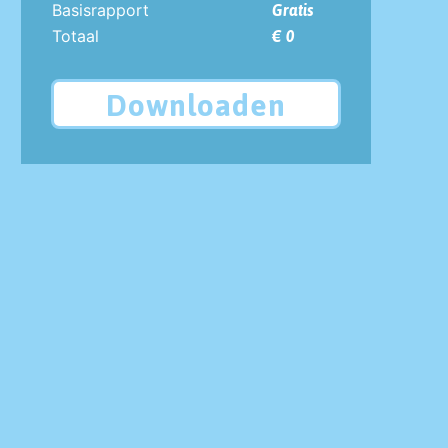
Basisrapport
Gratis
Totaal
€ 0
Downloaden