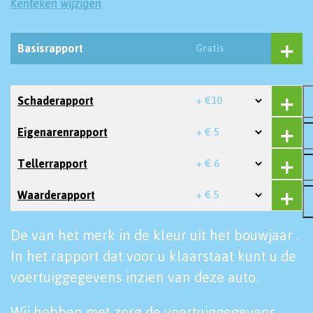
Kenteken wijzigen
Basisrapport
Gratis
Schaderapport
+ €10
Eigenarenrapport
+ € 5
Tellerrapport
+ € 6
Waarderapport
+ € 5
De van het merk in de kleur uit het bouwjaar .
In het rapport dat voor u klaarstaat kunt u de
voertuiggegevens inzien van deze auto.
Wij hebben met zorg de voertuiggegevens