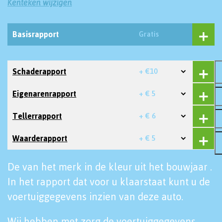
Kenteken wijzigen
Basisrapport
Gratis
Schaderapport
+ €10
Eigenarenrapport
+ € 5
Tellerrapport
+ € 6
Waarderapport
+ € 5
De van het merk in de kleur uit het bouwjaar .
In het rapport dat voor u klaarstaat kunt u de
voertuiggegevens inzien van deze auto.
Wij hebben met zorg de voertuiggegevens