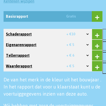
Kenteken wijzigen
Basisrapport
Gratis
Schaderapport
+ €10
Eigenarenrapport
+ € 5
Tellerrapport
+ € 6
Waarderapport
+ € 5
De van het merk in de kleur uit het bouwjaar .
In het rapport dat voor u klaarstaat kunt u de
voertuiggegevens inzien van deze auto.
Wij hebben met zorg de voertuiggegevens