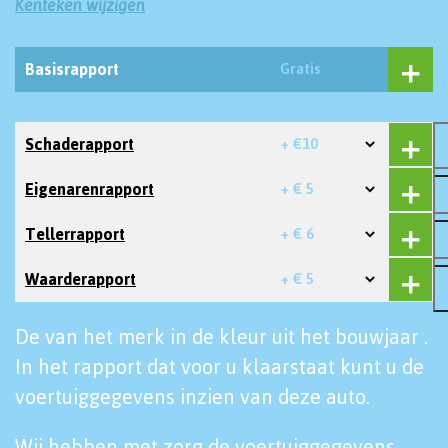
Kenteken wijzigen
Basisrapport
Gratis
Schaderapport
+ €10
Eigenarenrapport
+ € 5
Tellerrapport
+ € 6
Waarderapport
+ € 5
De van het merk in de kleur uit het bouwjaar .
In het rapport dat voor u klaarstaat kunt u de
voertuiggegevens inzien van deze auto.
Wij hebben met zorg de voertuiggegevens