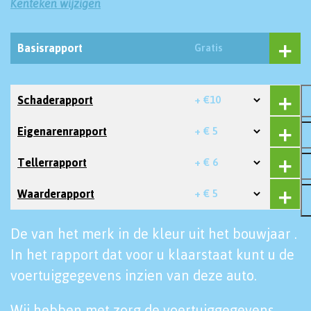
Kenteken wijzigen
Basisrapport
Gratis
Schaderapport
+ €10
Eigenarenrapport
+ € 5
Tellerrapport
+ € 6
Waarderapport
+ € 5
De van het merk in de kleur uit het bouwjaar .
In het rapport dat voor u klaarstaat kunt u de
voertuiggegevens inzien van deze auto.
Wij hebben met zorg de voertuiggegevens