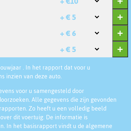
+ €10
+ € 5
+ € 6
+ € 5
ouwjaar . In het rapport dat voor u
s inzien van deze auto.
evens voor u samengesteld door
doorzoeken. Alle gegevens die zijn gevonden
rapporten. Zo heeft u een volledig beeld
over dit voertuig. De informatie is
n. In het basisrapport vindt u de algemene