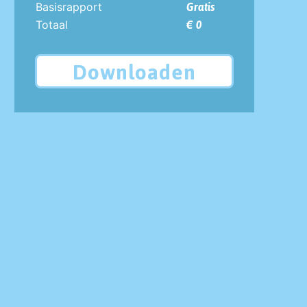
Basisrapport
Gratis
Totaal
€ 0
Downloaden