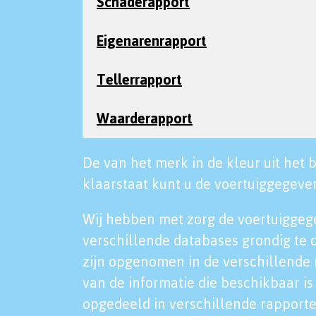
Schaderapport
Eigenarenrapport
Tellerrapport
Waarderapport
De van het merk in de kleur uit het b
klaarstaat kunt u de voertuiggegeven
Wij hebben met zorg de voertuiggeg
verschillende databases grondig te 
zijn opgenomen in de verschillende 
van de informatie die beschikbaar is 
opgedeeld in verschillende rapporte