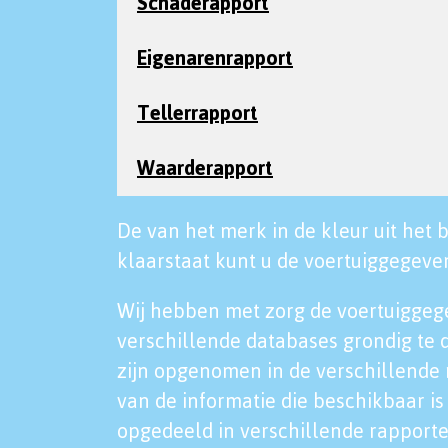
Schaderapport
Eigenarenrapport
Tellerrapport
Waarderapport
De van het merk in de kleur uit het b
klaarstaat kunt u de voertuiggegeven
Wij hebben met zorg de voertuiggeg
verschillende databases grondig te 
zijn opgenomen in de verschillende 
van de informatie die beschikbaar is 
opgedeeld in verschillende rapporte