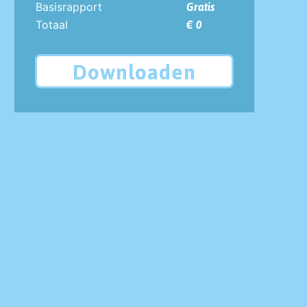
Basisrapport
Gratis
Totaal
€ 0
Downloaden