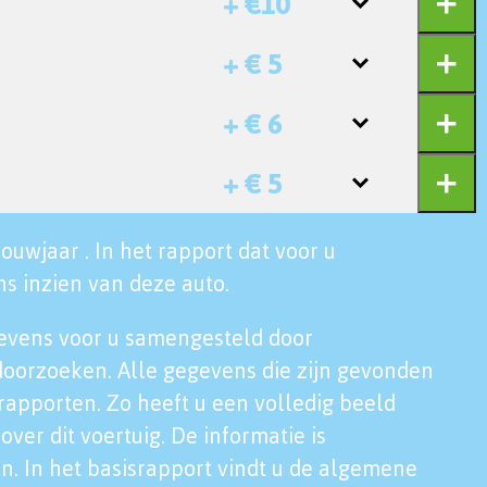
+ €10
+ € 5
+ € 6
+ € 5
ouwjaar . In het rapport dat voor u
s inzien van deze auto.
evens voor u samengesteld door
doorzoeken. Alle gegevens die zijn gevonden
rapporten. Zo heeft u een volledig beeld
over dit voertuig. De informatie is
n. In het basisrapport vindt u de algemene