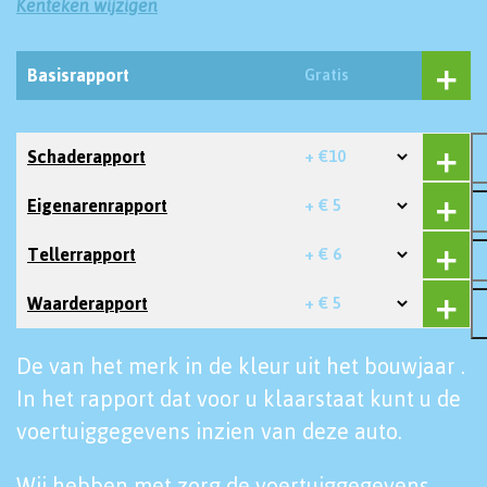
Kenteken wijzigen
Basisrapport
Gratis
Schaderapport
+ €10
Eigenarenrapport
+ € 5
Tellerrapport
+ € 6
Waarderapport
+ € 5
De van het merk in de kleur uit het bouwjaar .
In het rapport dat voor u klaarstaat kunt u de
voertuiggegevens inzien van deze auto.
Wij hebben met zorg de voertuiggegevens