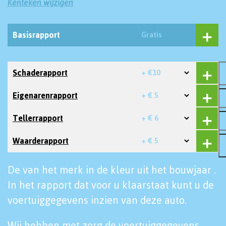
Kenteken wijzigen
Basisrapport
Gratis
Schaderapport
+ €10
Eigenarenrapport
+ € 5
Tellerrapport
+ € 6
Waarderapport
+ € 5
De van het merk in de kleur uit het bouwjaar .
In het rapport dat voor u klaarstaat kunt u de
voertuiggegevens inzien van deze auto.
Wij hebben met zorg de voertuiggegevens