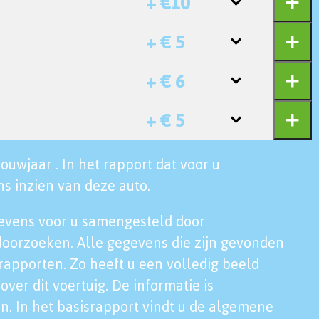
+ €10
+ € 5
+ € 6
+ € 5
ouwjaar . In het rapport dat voor u
s inzien van deze auto.
evens voor u samengesteld door
doorzoeken. Alle gegevens die zijn gevonden
rapporten. Zo heeft u een volledig beeld
over dit voertuig. De informatie is
n. In het basisrapport vindt u de algemene