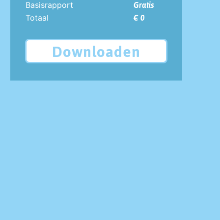
Basisrapport
Gratis
Totaal
€ 0
Downloaden