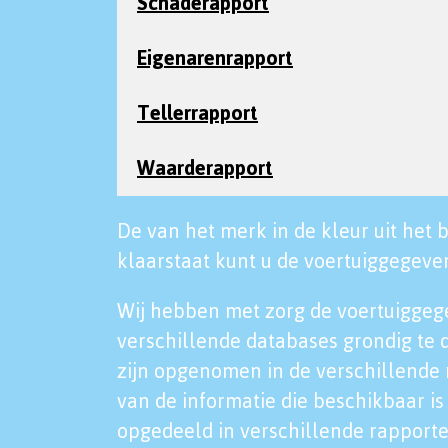
Schaderapport
Eigenarenrapport
Tellerrapport
Waarderapport
De van het merk in de kleur uit het b
klaarstaat kunt u de voertuiggegeven
Wij hebben met zorg de voertuiggeg
verschillende databases grondig te 
zijn opgenomen in de verschillende 
van de informatie die beschikbaar is 
opgedeeld in verschillende rapporte