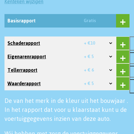
Kenteken wijzigen
Basisrapport
Gratis
Schaderapport
+ €10
Eigenarenrapport
+ € 5
Tellerrapport
+ € 6
Waarderapport
+ € 5
De van het merk in de kleur uit het bouwjaar .
In het rapport dat voor u klaarstaat kunt u de
voertuiggegevens inzien van deze auto.
Wij hebben met zorg de voertuiggegevens