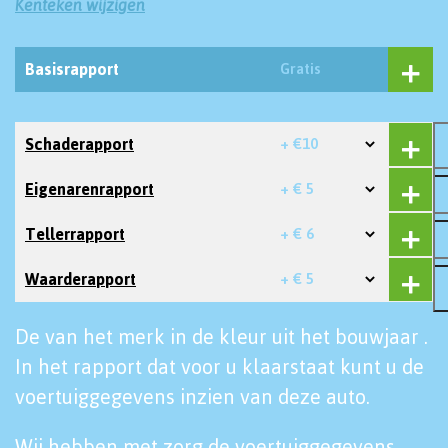
Kenteken wijzigen
Basisrapport
Gratis
Schaderapport
+ €10
Eigenarenrapport
+ € 5
Tellerrapport
+ € 6
Waarderapport
+ € 5
De van het merk in de kleur uit het bouwjaar .
In het rapport dat voor u klaarstaat kunt u de
voertuiggegevens inzien van deze auto.
Wij hebben met zorg de voertuiggegevens