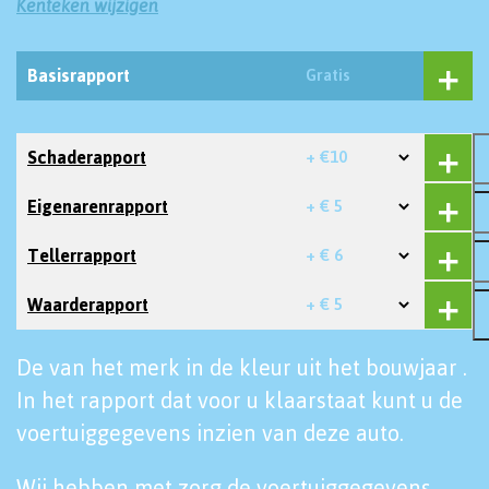
Kenteken wijzigen
Basisrapport
Gratis
Schaderapport
+ €10
Eigenarenrapport
+ € 5
Tellerrapport
+ € 6
Waarderapport
+ € 5
De van het merk in de kleur uit het bouwjaar .
In het rapport dat voor u klaarstaat kunt u de
voertuiggegevens inzien van deze auto.
Wij hebben met zorg de voertuiggegevens