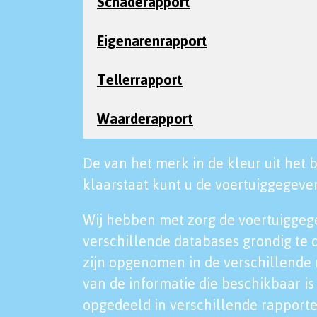
Schaderapport
Eigenarenrapport
Tellerrapport
Waarderapport
De van het merk in de kleur uit het b
klaarstaat kunt u de voertuiggegeven
Wij hebben met zorg de voertuiggeg
verschillende databases grondig te 
zijn opgenomen in de verschillende 
van de informatie die beschikbaar is 
opgedeeld in verschillende rapporte