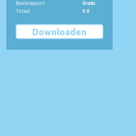
Basisrapport
Gratis
Totaal
€ 0
Downloaden