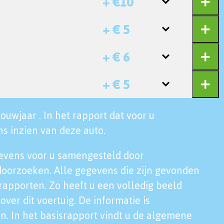
+ €10
+ € 5
+ € 6
+ € 5
ouwjaar . In het rapport dat voor u
s inzien van deze auto.
evens voor u samengesteld door
doorzoeken. Alle gegevens die zijn gevonden
rapporten. Zo heeft u een volledig beeld
over dit voertuig. De informatie is
n. In het basisrapport vindt u de algemene