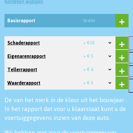
Kenteken wijzigen
Basisrapport
Gratis
Schaderapport
+ €10
Eigenarenrapport
+ € 5
Tellerrapport
+ € 6
Waarderapport
+ € 5
De van het merk in de kleur uit het bouwjaar .
In het rapport dat voor u klaarstaat kunt u de
voertuiggegevens inzien van deze auto.
Wij hebben met zorg de voertuiggegevens