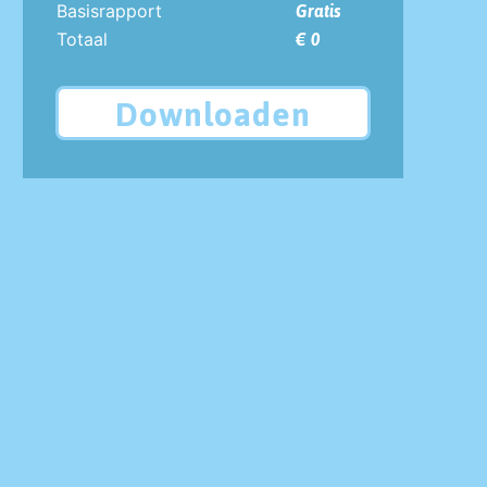
Basisrapport
Gratis
Totaal
€ 0
Downloaden