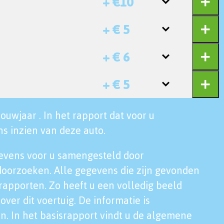
+ €10
+ € 5
+ € 6
+ € 5
ouwjaar . In het rapport dat voor u
s inzien van deze auto.
evens voor u samengesteld door
doorzoeken. Alle gegevens die zijn gevonden
rapporten. Zo heeft u een volledig beeld
over dit voertuig. De informatie is
n. In het basisrapport vindt u de algemene