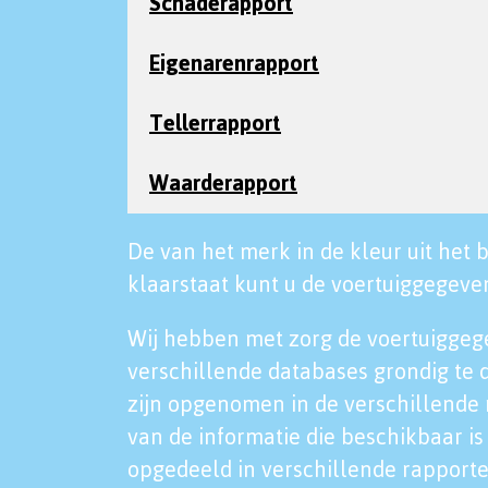
Schaderapport
Eigenarenrapport
Tellerrapport
Waarderapport
De van het merk in de kleur uit het b
klaarstaat kunt u de voertuiggegeven
Wij hebben met zorg de voertuiggeg
verschillende databases grondig te 
zijn opgenomen in de verschillende 
van de informatie die beschikbaar is 
opgedeeld in verschillende rapporte