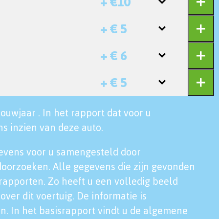
+ €10
+ € 5
+ € 6
+ € 5
ouwjaar . In het rapport dat voor u
s inzien van deze auto.
evens voor u samengesteld door
doorzoeken. Alle gegevens die zijn gevonden
rapporten. Zo heeft u een volledig beeld
over dit voertuig. De informatie is
n. In het basisrapport vindt u de algemene