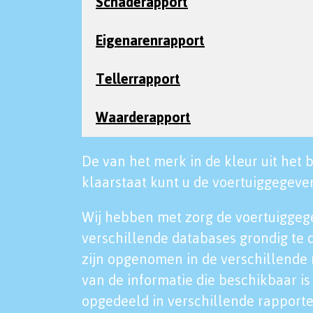
Schaderapport
Eigenarenrapport
Tellerrapport
Waarderapport
De van het merk in de kleur uit het b
klaarstaat kunt u de voertuiggegeven
Wij hebben met zorg de voertuiggeg
verschillende databases grondig te 
zijn opgenomen in de verschillende 
van de informatie die beschikbaar is 
opgedeeld in verschillende rapporte