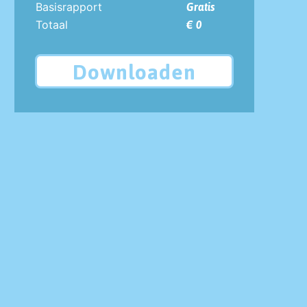
Basisrapport
Gratis
Totaal
€ 0
Downloaden