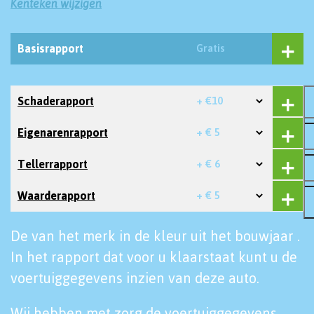
Kenteken wijzigen
Basisrapport
Gratis
Schaderapport
+ €10
Eigenarenrapport
+ € 5
Tellerrapport
+ € 6
Waarderapport
+ € 5
De van het merk in de kleur uit het bouwjaar .
In het rapport dat voor u klaarstaat kunt u de
voertuiggegevens inzien van deze auto.
Wij hebben met zorg de voertuiggegevens