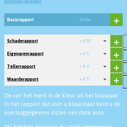
Kenteken wijzigen
Basisrapport
Gratis
Schaderapport
+ €10
Eigenarenrapport
+ € 5
Tellerrapport
+ € 6
Waarderapport
+ € 5
De van het merk in de kleur uit het bouwjaar .
In het rapport dat voor u klaarstaat kunt u de
voertuiggegevens inzien van deze auto.
Wij hebben met zorg de voertuiggegevens