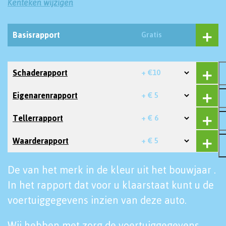
Kenteken wijzigen
Basisrapport
Gratis
Schaderapport
+ €10
Eigenarenrapport
+ € 5
Tellerrapport
+ € 6
Waarderapport
+ € 5
De van het merk in de kleur uit het bouwjaar .
In het rapport dat voor u klaarstaat kunt u de
voertuiggegevens inzien van deze auto.
Wij hebben met zorg de voertuiggegevens