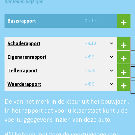
Kenteken wijzigen
Basisrapport
Gratis
Schaderapport
+ €10
Eigenarenrapport
+ € 5
Tellerrapport
+ € 6
Waarderapport
+ € 5
De van het merk in de kleur uit het bouwjaar .
In het rapport dat voor u klaarstaat kunt u de
voertuiggegevens inzien van deze auto.
Wij hebben met zorg de voertuiggegevens