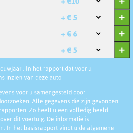
+ €10
+ € 5
+ € 6
+ € 5
ouwjaar . In het rapport dat voor u
s inzien van deze auto.
evens voor u samengesteld door
doorzoeken. Alle gegevens die zijn gevonden
rapporten. Zo heeft u een volledig beeld
over dit voertuig. De informatie is
n. In het basisrapport vindt u de algemene