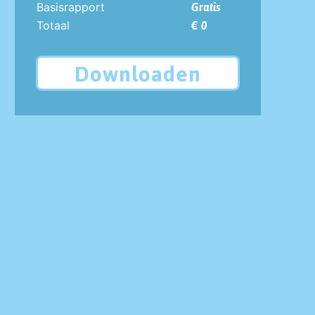
Basisrapport
Gratis
Totaal
€ 0
Downloaden