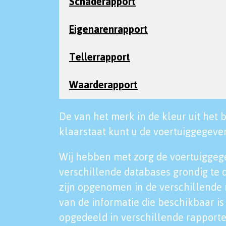
Schaderapport
Eigenarenrapport
Tellerrapport
Waarderapport
De van het merk in de kleur uit het b
klaarstaat kunt u de voertuiggegeven
Wij hebben met zorg de voertuiggeg
verschillende databases grondig te 
zijn opgenomen in de verschillende 
van de informatie die beschikbaar is 
opgedeeld in verschillende rapporte